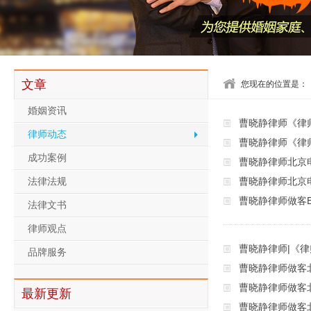
文章
您现在的位置是：
婚姻资讯
曹晓静律师《律
律师动态
曹晓静律师《律
成功案例
曹晓静律师北京
曹晓静律师北京
法律法规
曹晓静律师做客B
法律文书
律师观点
曹晓静律师|《
品牌服务
曹晓静律师做客
曹晓静律师做客
最新更新
曹晓静律师做客