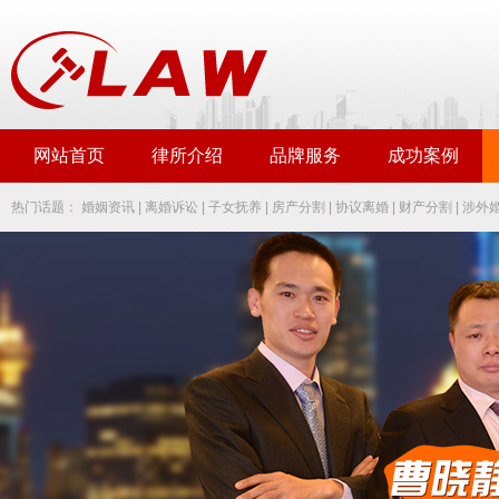
网站首页
律所介绍
品牌服务
成功案例
热门话题：
婚姻资讯
|
离婚诉讼
|
子女抚养
|
房产分割
|
协议离婚
|
财产分割
|
涉外