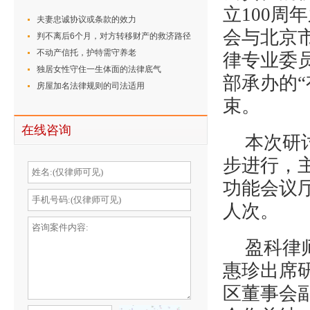
立100周
夫妻忠诚协议或条款的效力
会与北京
判不离后6个月，对方转移财产的救济路径
不动产信托，护特需守养老
律专业委
独居女性守住一生体面的法律底气
部承办的
房屋加名法律规则的司法适用
束。
在线咨询
本次研
步进行，
功能会议厅
人次。
盈科律
惠珍出席
区董事会