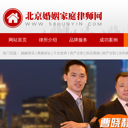
网站首页
律所介绍
品牌服务
成功案例
热门话题：
婚姻资讯
|
离婚诉讼
|
子女抚养
|
房产分割
|
协议离婚
|
财产分割
|
涉外