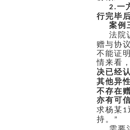
一
2.
行完毕
案例
法院
赠与协
不能证
情来看
决已经
其他异
不存在
亦有可
求杨某
1
持。
”
需要