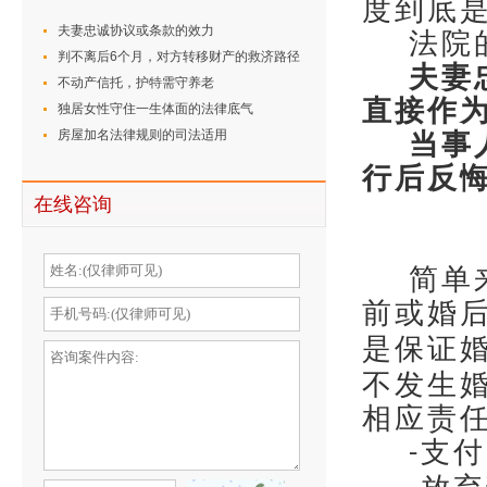
度到底
夫妻忠诚协议或条款的效力
法院
判不离后6个月，对方转移财产的救济路径
夫妻
不动产信托，护特需守养老
直接作
独居女性守住一生体面的法律底气
房屋加名法律规则的司法适用
当事
行后反
在线咨询
简单
前或婚
是保证
不发生
相应责
支付
-