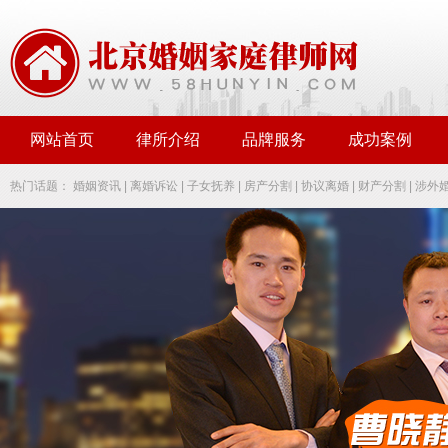
网站首页
律所介绍
品牌服务
成功案例
热门话题：
婚姻资讯
|
离婚诉讼
|
子女抚养
|
房产分割
|
协议离婚
|
财产分割
|
涉外