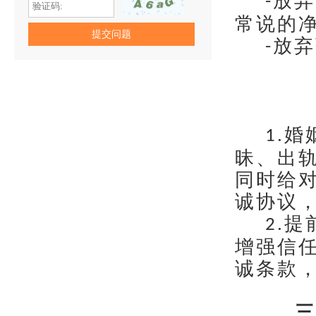
放弃
-
常说的
放弃
-
婚
1.
昧、出
同时给
诚协议
提
2.
增强信
诚条款
三