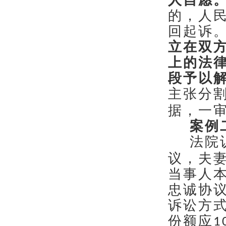
人自愿
的，人
回起诉
立在双
上的法
段予以
主张分
据，一
案例
法院
议，夫
当事人
忠诚协
诉讼方
份额应
1