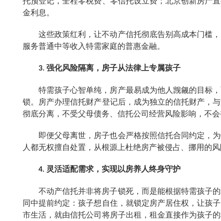
托预登记，全程零税费、零信托设立费；北京创新房产直
金利息。
这些政策红利，让不动产信托彻底告别高成本门槛，
服务普通中等收入特需家庭的普惠金融。
强化风险隔离，房子从法律上
专属
孩子
3.
特需孩子心智单纯，房产最易成为他人觊觎的目标，
锁。房产办理信托财产登记后，成为独立的信托财产，与
彻底分离，不受父母债务、信托公司经营风险影响，不会
即便父母离世，房子也会严格按照信托合同约定，为
人都无权擅自处置，从根源上杜绝房产被侵占、挪用的风
灵活适配需求，实现以房养人终身守护
4.
不动产信托并非将房子锁死，而是能根据特需孩子的
同中提前约定：孩子想自住，就锁定房产居住权，让孩子
市生活，就由信托公司将房子出租，租金直接作为孩子的