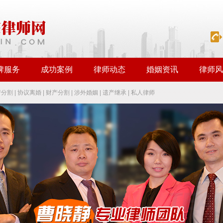
牌服务
成功案例
律师动态
婚姻资讯
律师风
产分割
|
协议离婚
|
财产分割
|
涉外婚姻
|
遗产继承
|
私人律师