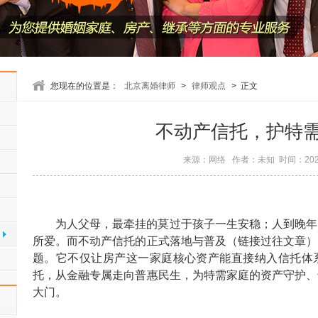
您现在的位置是：
北京离婚律师
>
律师观点
> 正文
不动产信托，护特
来源：网络 作者：未知 时间：2026-
为人父母，最牵挂的莫过于孩子一生安稳
；
人到晚年
所爱。而不动产信托的正式落地与普及
（
链接过往文章
）
题。它不仅让房产这一家庭核心资产能直接纳入信托体
托，从金融专属走向普惠民生，为特需家庭的资产守护、
大门。