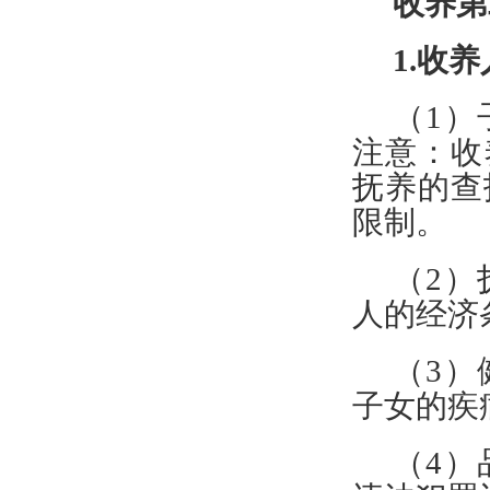
收养第
1.收
（
1
注意：收
抚养的查
限制。
（
2
人的经济
（
3
子女的疾
（
4