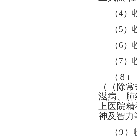
（
4）
（
5）
（
6）
（
7）
（
8
（（除常
滋病、肺
上医院精
神及智力
（
9