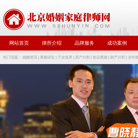
网站首页
律所介绍
品牌服务
成功案例
热门话题：
婚姻资讯
|
离婚诉讼
|
子女抚养
|
房产分割
|
协议离婚
|
财产分割
|
涉外