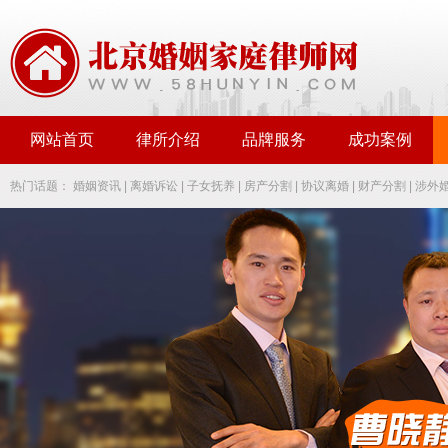
网站首页
律所介绍
品牌服务
成功案例
热门话题：
婚姻资讯
|
离婚诉讼
|
子女抚养
|
房产分割
|
协议离婚
|
财产分割
|
涉外