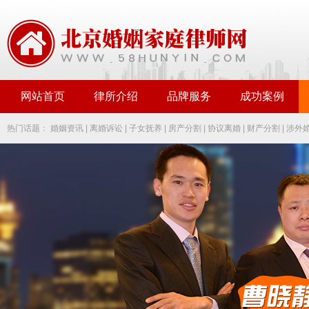
网站首页
律所介绍
品牌服务
成功案例
热门话题：
婚姻资讯
|
离婚诉讼
|
子女抚养
|
房产分割
|
协议离婚
|
财产分割
|
涉外